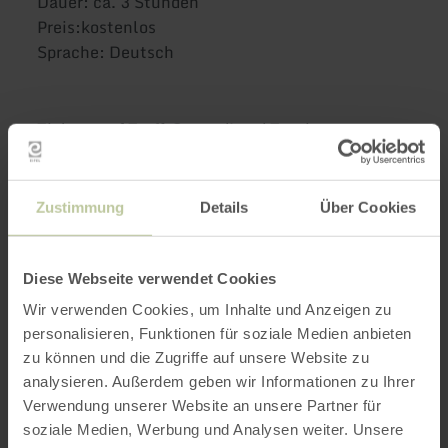
Dauer: ca. 3 Stunden
Preis:
kostenlos
Sprache: Deutsch
Tickets unf Treff:
GesundLand Tourist
Information Bad Bertrich
Kurfürstenstr. 32
56864 Bad Bertrich
Zustimmung
Details
Über Cookies
Tel. +49 (0)2674 932222
Diese Webseite verwendet Cookies
Wir verwenden Cookies, um Inhalte und Anzeigen zu
personalisieren, Funktionen für soziale Medien anbieten
zu können und die Zugriffe auf unsere Website zu
analysieren. Außerdem geben wir Informationen zu Ihrer
Verwendung unserer Website an unsere Partner für
soziale Medien, Werbung und Analysen weiter. Unsere