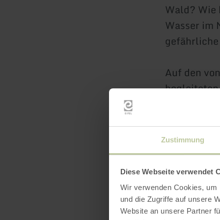
Wald? Wie k
Wasser im N
gefährliche
Auf den von
begleiteten
Geheimnisse
leckere Pfl
lesen, die 
Zustimmung
über das Zu
eine (ent-)
Diese Webseite verwendet 
verbringen.
Wir verwenden Cookies, um I
Geben Sie d
und die Zugriffe auf unsere 
Website an unsere Partner fü