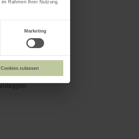
ie im Rahmen Ihrer Nutzung
anstaltung
ie sich
Marketing
rk-Toren und
Cookies zulassen
 Nideggen