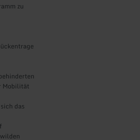
gramm zu
 Rückentrage
behinderten
 Mobilität
 sich das
f
 wilden