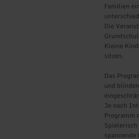
Familien ei
unterschie
Die Veranst
Grundschula
Kleine Kind
sitzen.
Das Program
und blinden
eingeschrän
Je nach Int
Programm mi
Spielerisch
spannende F