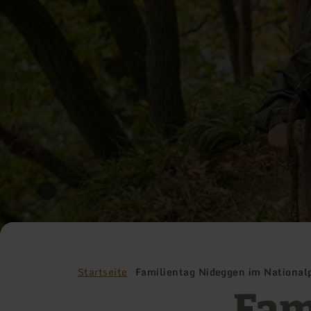
Startseite
Familientag Nideggen im Nationalp
Fam