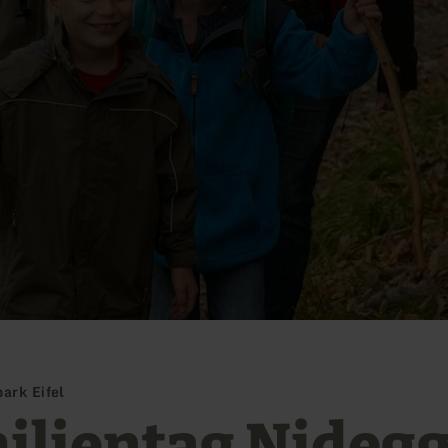
ark Eifel
ilientag Nideg