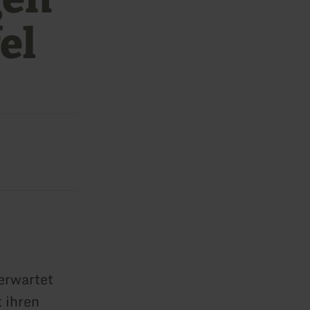
el
erwartet
 ihren