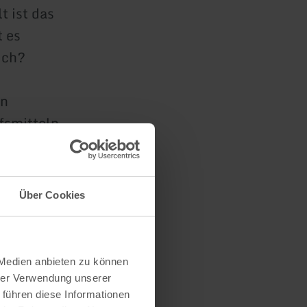
t ist das
 es
ich?
rn
fsmitteln
ftige und
ionalpark
ln, etwas
Über Cookies
einfach nur
Wald
 Medien anbieten zu können
hrer Verwendung unserer
 führen diese Informationen