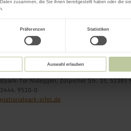
 Daten zusammen, die Sie ihnen bereitgestellt haben oder die s
ung bis spätestens einen Werktag vor der Ver
n.
r Servicezeiten ist erforderlich. Bitte melden S
://www.nationalpark-eifel.de/familientag
an.
Präferenzen
Statistiken
ntage starten an unterschiedlichen Nationalpa
n.
.00 Uhr oder 14.00 Uhr
Auswahl erlauben
alpark-Tor Nideggen, Zülpicher Str. 15, 52385
02444. 9510-0
@nationalpark-eifel.de