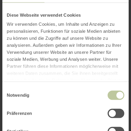
Waldführern begleiteten Wanderungen können
Kinder mit einfachen Hilfsmitteln Geheimnisse
am Wegesrand lüften, etwas über heilende,
Diese Webseite verwendet Cookies
giftige und leckere Pflanzen erfahren, die
Wir verwenden Cookies, um Inhalte und Anzeigen zu
Spuren der Wildtiere im Nationalpark lesen, die
personalisieren, Funktionen für soziale Medien anbieten
Neugier auf die Schönheiten der Natur
zu können und die Zugriffe auf unsere Website zu
entwickeln, etwas über das Zusammenspiel der
analysieren. Außerdem geben wir Informationen zu Ihrer
Naturelemente erfahren oder einfach nur eine
Verwendung unserer Website an unsere Partner für
(ent-)spannende Zeit gemeinsam mit der
soziale Medien, Werbung und Analysen weiter. Unsere
Familie im Wald verbringen.
Partner führen diese Informationen möglicherweise mit
weiteren Daten zusammen, die Sie ihnen bereitgestellt
haben oder die sie im Rahmen Ihrer Nutzung der Dienste
Geben Sie dies bitte bei der Anmeldung mit an.
gesammelt haben.
Einwilligungsauswahl
Notwendig
Eine Anmeldung bis spätestens einen Werktag
vor der Veranstaltung innerhalb der
Präferenzen
Servicezeiten ist erforderlich. Bitte melden Sie
sich unter
https://www.nationalpark-