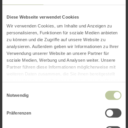
DTM und Nürburgring - Spitzenmotorsport vom
Feinsten
Diese Webseite verwendet Cookies
Wir verwenden Cookies, um Inhalte und Anzeigen zu
personalisieren, Funktionen für soziale Medien anbieten
Die DTM startet am Nürburgring durch. Nicht
zu können und die Zugriffe auf unsere Website zu
nur Motorsport- und Nürburgring-Fans
analysieren. Außerdem geben wir Informationen zu Ihrer
markieren sich die traditionsreiche Rennserie
Verwendung unserer Website an unsere Partner für
im Kalender – auch Menschen, die ansonsten
soziale Medien, Werbung und Analysen weiter. Unsere
nicht viel mit Motorsport zu tun haben, lassen
Partner führen diese Informationen möglicherweise mit
sich von der DTM auf der Grand-Prix-Strecke des
weiteren Daten zusammen, die Sie ihnen bereitgestellt
Nürburgrings begeistern. Für Fahrer sowie Fans
haben oder die sie im Rahmen Ihrer Nutzung der Dienste
sind die Rennen hier immer etwas ganz
gesammelt haben.
Einwilligungsauswahl
Besonderes.
Notwendig
Weitere Informationen:
www.nuerburgring.de
Präferenzen