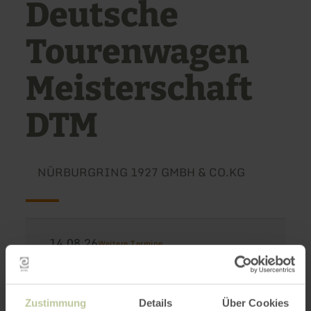
Deutsche
Tourenwagen
Meisterschaft
DTM
NÜRBURGRING 1927 GMBH & CO.KG
14.08.26
Weitere Termine
08:00
Zustimmung
Details
Über Cookies