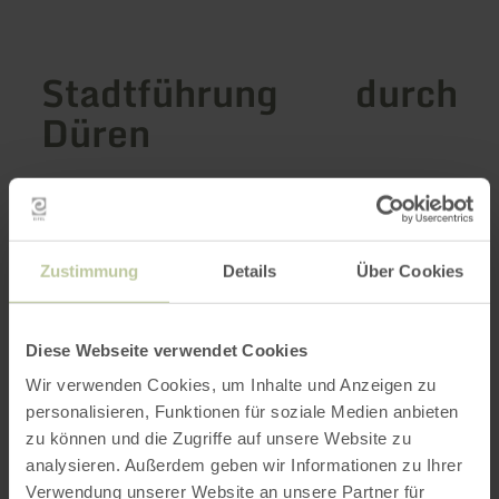
Stadtführung durch
Düren
Innerhalb der Reste der alten Stadtmauer führt
Sie der Weg zu den wichtigsten Orten und
Sehenswürdigkeiten wie der Annakirche, dem
Zustimmung
Details
Über Cookies
Rathaus und dem Leopold-Hoesch-Museum.
Zudem lernen Sie bedeutende Persönlichkeiten
kennen, die die Stadt prägten. Hierzu gehören
Diese Webseite verwendet Cookies
Leonhard aus Kornelimünster, der die Reliquie
Wir verwenden Cookies, um Inhalte und Anzeigen zu
aus Mainz mitbrachte und Professor Rudolf
personalisieren, Funktionen für soziale Medien anbieten
Schwarz, der als Architekt die Annakirche
zu können und die Zugriffe auf unsere Website zu
plante eine große Rolle. Auch werden Sie
analysieren. Außerdem geben wir Informationen zu Ihrer
erfahren wie die Annareliquie nach Düren kam
Verwendung unserer Website an unsere Partner für