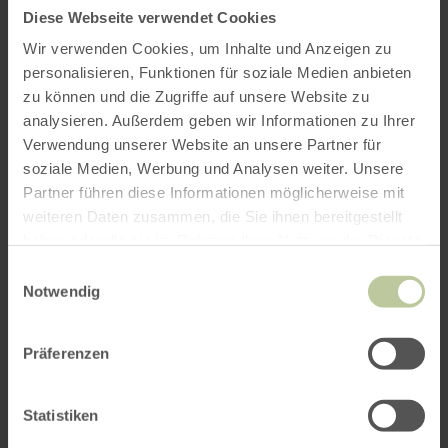
Diese Webseite verwendet Cookies
Uhrzeit: 19.00-0.00 Uhr
Wir verwenden Cookies, um Inhalte und Anzeigen zu
Kosten: 19€
personalisieren, Funktionen für soziale Medien anbieten
zu können und die Zugriffe auf unsere Website zu
Ort: Euskirchen, Innenstadt
analysieren. Außerdem geben wir Informationen zu Ihrer
Info-Tel.: 02251. 76780
Verwendung unserer Website an unsere Partner für
E-Mail: info@casinoverein.eu
soziale Medien, Werbung und Analysen weiter. Unsere
Partner führen diese Informationen möglicherweise mit
weiteren Daten zusammen, die Sie ihnen bereitgestellt
haben oder die sie im Rahmen Ihrer Nutzung der Dienste
gesammelt haben.
Einwilligungsauswahl
Notwendig
Impressionen
Präferenzen
Statistiken