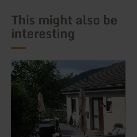
This might also be
interesting
learn
learn
more
more
about:
about
Eifel-
Land
Feriennest
Tanne