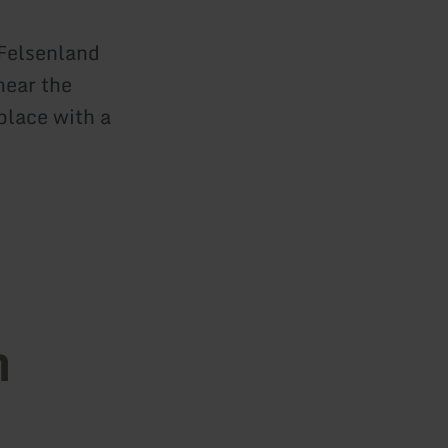
 Felsenland
near the
 place with a
n