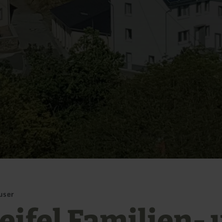
user
eifel Familien- 