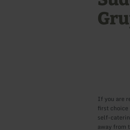
Gru
If you are r
first choic
self-caterin
away from t