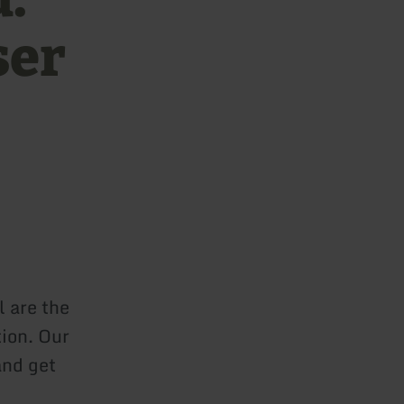
ser
l are the
ion. Our
and get