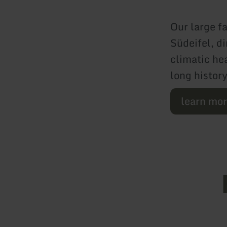
Our large f
Südeifel, d
climatic hea
long histor
learn mo