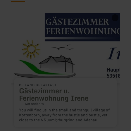
learn
learn
more
more
about:
about
Gästezimmer
Ferie
u.
|
Ferienwohnung
Eifel
Irene
BED AND BREAKFAST
Gästezimmer u.
Ferienwohnung Irene
Kottenborn
You will find us in the small and tranquil village of
Kottenborn, away from the hustle and bustle, yet
close to the N&uuml;rburgring and Adenau.
Whether you come to the N&uuml;rburgring as a
motorsport fan or just want to spend a few days