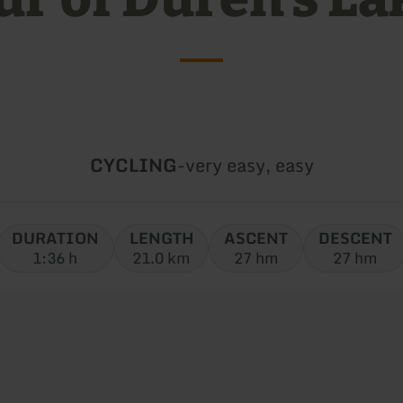
Type
Difficulty:
CYCLING
-
very easy, easy
of
tour:
DURATION
LENGTH
ASCENT
DESCENT
1:36 h
21.0 km
27 hm
27 hm