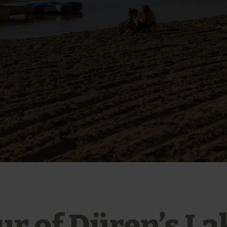
ur of Düren’s La