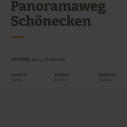
Panoramaweg
Schönecken
Type
Difficulty:
HIKING
-
easy, moderate
of
tour:
LENGTH
ASCENT
DESCENT
7.0 km
157 hm
158 hm