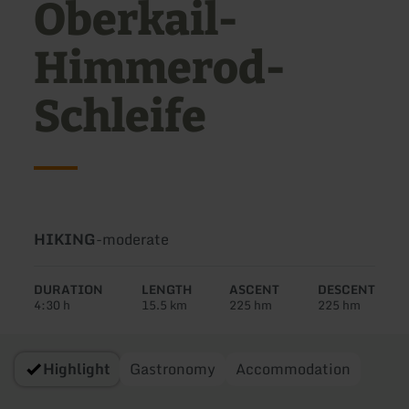
Oberkail-
Himmerod-
Schleife
Type
Difficulty:
HIKING
-
moderate
of
tour:
DURATION
LENGTH
ASCENT
DESCENT
4:30 h
15.5 km
225 hm
225 hm
Highlight
Gastronomy
Accommodation