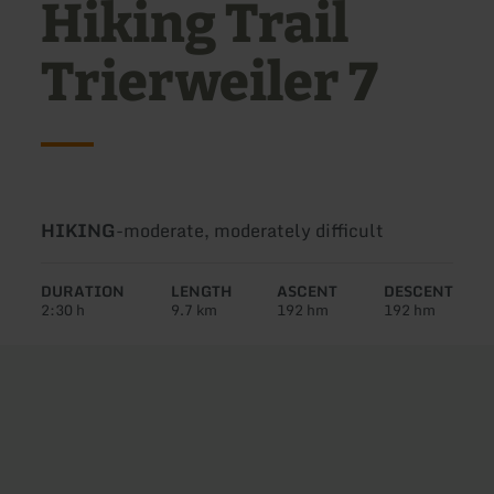
Hiking Trail
Trierweiler 7
Type
Difficulty:
HIKING
-
moderate, moderately difficult
of
tour:
DURATION
LENGTH
ASCENT
DESCENT
2:30 h
9.7 km
192 hm
192 hm