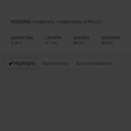
Type
Difficulty:
HIKING
-
moderate, moderately difficult
of
tour:
DURATION
LENGTH
ASCENT
DESCENT
1:34 h
5.7 km
88 hm
89 hm
Highlight
Gastronomy
Accommodation