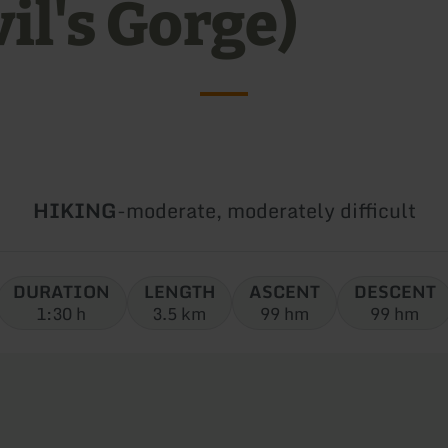
il's Gorge)
Type
Difficulty:
HIKING
-
moderate, moderately difficult
of
tour:
DURATION
LENGTH
ASCENT
DESCENT
1:30 h
3.5 km
99 hm
99 hm