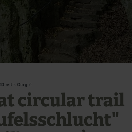
(Devil's Gorge)
t circular trail
ufelsschlucht"