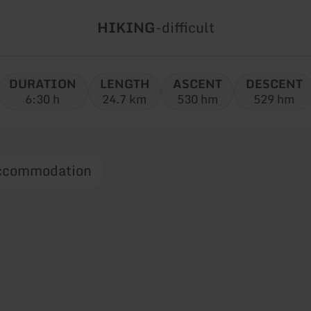
Type
Difficulty:
HIKING
-
difficult
of
tour:
DURATION
LENGTH
ASCENT
DESCENT
6:30 h
24.7 km
530 hm
529 hm
ccommodation