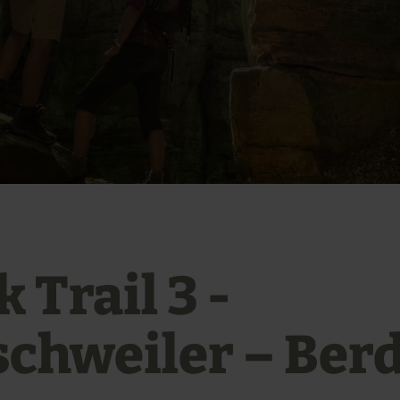
 Trail 3 -
schweiler – Ber