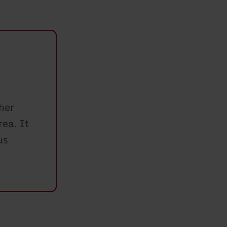
her
rea. It
us