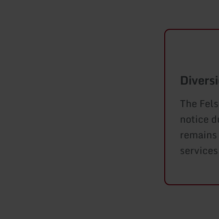
Divers
The Fels
notice d
remains 
services