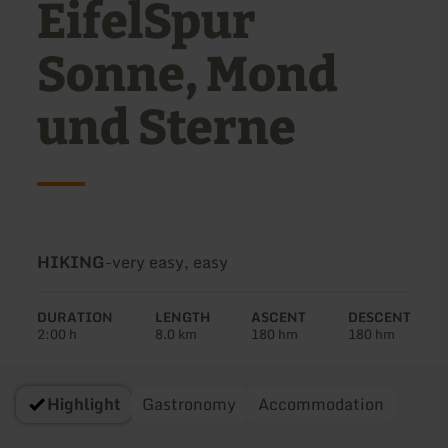
EifelSpur
Sonne, Mond
und Sterne
Type
Difficulty:
HIKING
-
very easy, easy
of
tour:
DURATION
LENGTH
ASCENT
DESCENT
2:00 h
8.0 km
180 hm
180 hm
Highlight
Gastronomy
Accommodation