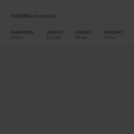
Type
Difficulty:
HIKING
-
moderate
of
tour:
DURATION
LENGTH
ASCENT
DESCENT
3:50 h
14.7 km
90 hm
90 hm