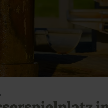
n
serspielplatz i