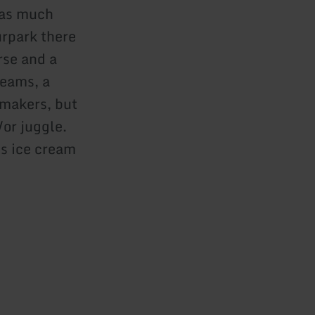
has much
urpark there
rse and a
beams, a
ymakers, but
/or juggle.
us ice cream