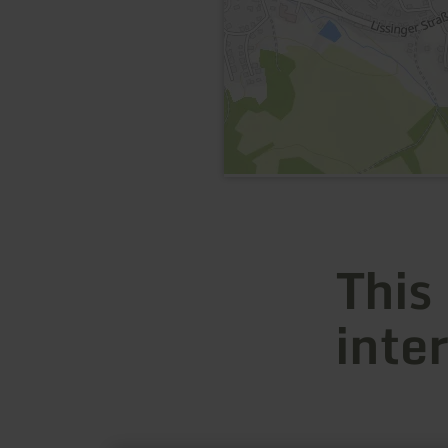
This
inte