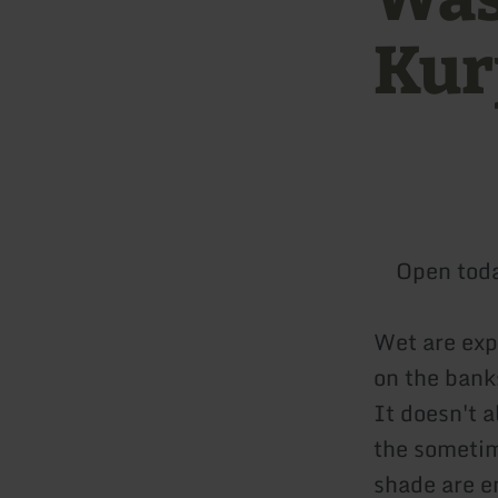
Kur
Open tod
Wet are exp
on the banks
It doesn't 
the sometim
shade are e