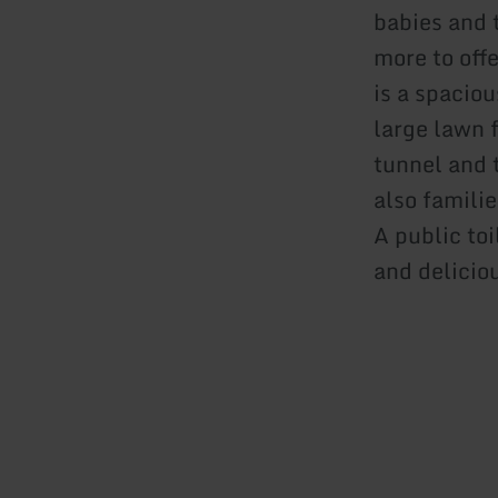
babies and 
more to offe
is a spacio
large lawn 
tunnel and 
also famili
A public toi
and deliciou