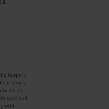
 the Kurpark
hole family.
ally during
tle sand and
ly with