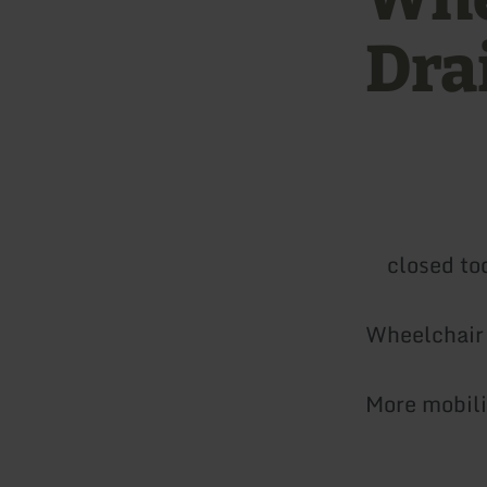
Dra
closed to
Wheelchair 
More mobili