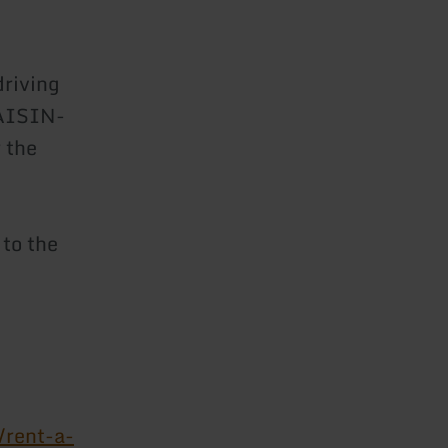
driving
RAISIN-
 the
 to the
/rent-a-