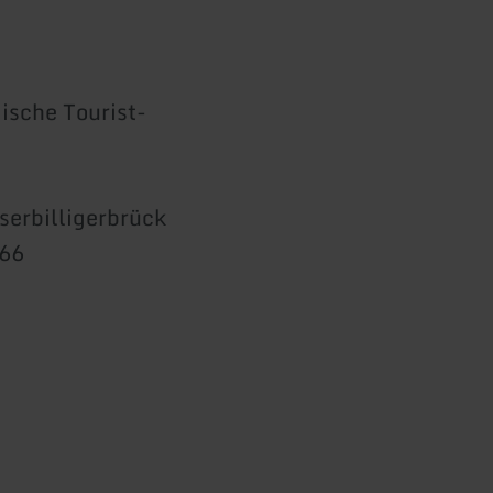
sche Tourist-
erbilligerbrück
666