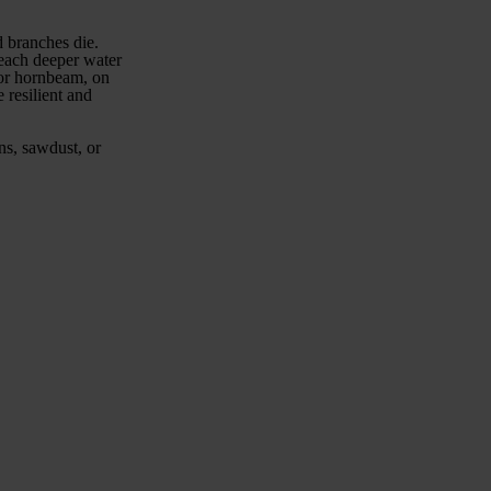
d branches die.
reach deeper water
 or hornbeam, on
 resilient and
wns, sawdust, or