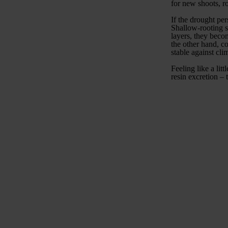
for new shoots, r
If the drought per
Shallow-rooting s
layers, they beco
the other hand, co
stable against cli
Feeling like a lit
resin excretion – 