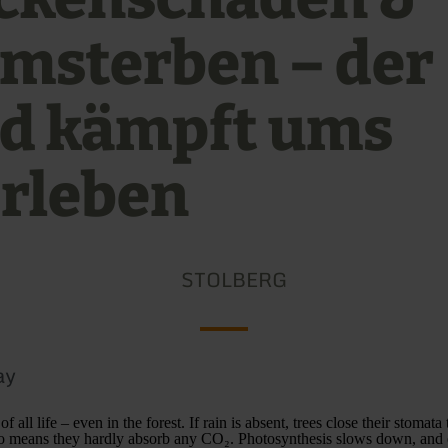
msterben – der
d kämpft ums
rleben
STOLBERG
ay
of all life – even in the forest. If rain is absent, trees close their stomat
so means they hardly absorb any CO₂. Photosynthesis slows down, and 