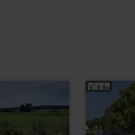
learn
more
about:
Tourist-
Information
Gerolstein