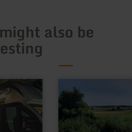
 might also be
resting
learn
more
about:
Grube
„Zufriedenheit“