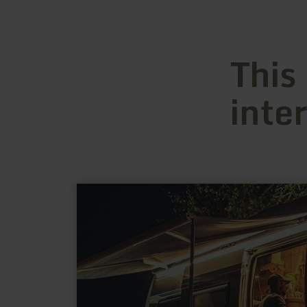
This
inte
learn
more
about:
Wohnmobilstellplatz
Stadtkyll