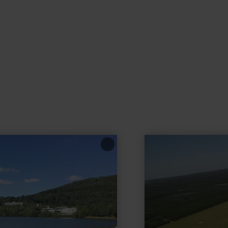
learn
more
about:
Segelfliegen