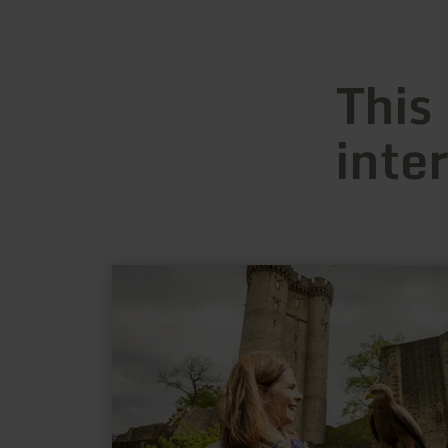
This
inte
learn
more
about:
Adler-
und
Wolfspark
Kasselburg