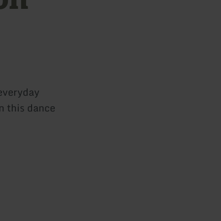
everyday
n this dance