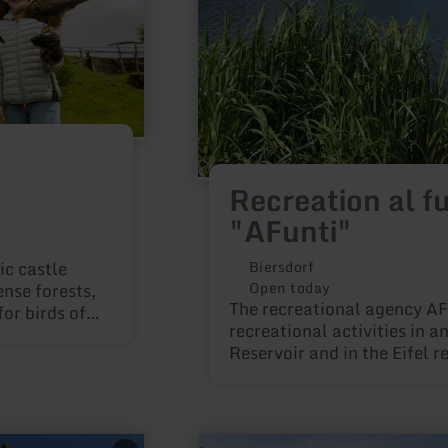
Recreation al f
"AFunti"
ic castle
Biersdorf
Open today
nse forests,
The recreational agency A
or birds of
recreational activities in 
Reservoir and in the Eifel r
learn