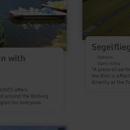
Segelflie
un with
Dahlem
Open today
"A piece of earth
the Binz is affe
directly at the T
Information Ober
FUNTI offers
06597/2878Price
and around the Bitburg
training)
egion for everyone.