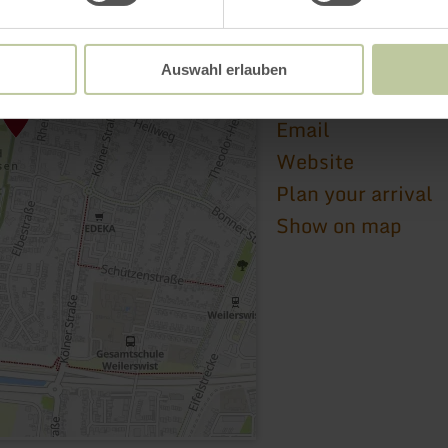
Tanzschule Passion
Kölner Straße 85
53919 Weilerswist
Auswahl erlauben
+49 22548471199
Email
Website
Plan your arrival
Show on map