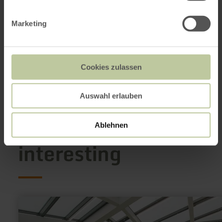
Kölner Str. 13 (im alten Bahnhof)
53902 Bad Münstereifel
(0049) 2253 543877
Marketing
Email
Website
Plan your arrival
Cookies zulassen
Show on map
Auswahl erlauben
This might also be
Ablehnen
interesting
learn
more
about: