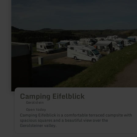
more
about:
Camping
Eifelblick
Camping Eifelblick
Gerolstein
Open today
Camping Eifelblick is a comfortable terraced campsite with
spacious squares and a beautiful view over the
Gerolsteiner valley.