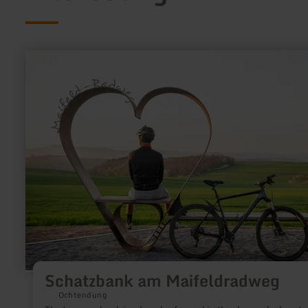
learn
more
about:
Schatzbank
am
Maifeldradweg
Schatzbank am Maifeldradweg
Ochtendung