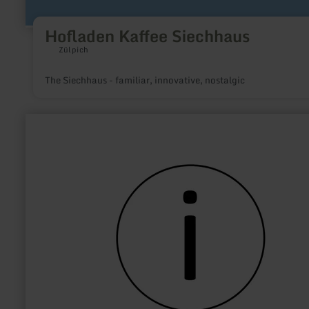
Hofladen Kaffee Siechhaus
Zülpich
The Siechhaus - familiar, innovative, nostalgic
learn
more
about:
Tourist-
Information
Bad
Münstereifel
(Bahnhof)