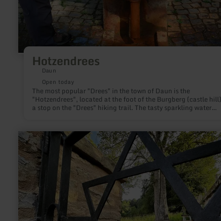
Hotzendrees
Daun
Open today
The most popular "Drees" in the town of Daun is the
"Hotzendrees", located at the foot of the Burgberg (castle hill
a stop on the "Drees" hiking trail. The tasty sparkling water
"bounces" out of its source.
learn
more
about:
Gedenkstätte
Jüdischer
Friedhof