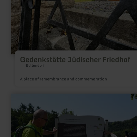
Gedenkstätte Jüdischer Friedhof
Bollendorf
A place of remembrance and commemoration
learn
more
about:
Mindfulness
point
1
"View
into
the