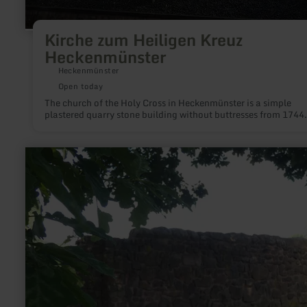
Kirche zum Heiligen Kreuz
Heckenmünster
Heckenmünster
Open today
The church of the Holy Cross in Heckenmünster is a simple
plastered quarry stone building without buttresses from 1744.
learn
more
about:
Roman
long
wall