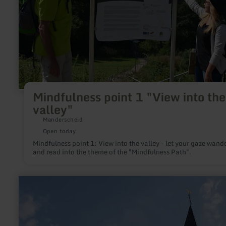
valley"
Mindfulness point 1 "View into the
valley"
Manderscheid
Open today
Mindfulness point 1: View into the valley - let your gaze wand
and read into the theme of the "Mindfulness Path".
learn
more
about:
Kirche
zum
Heiligen