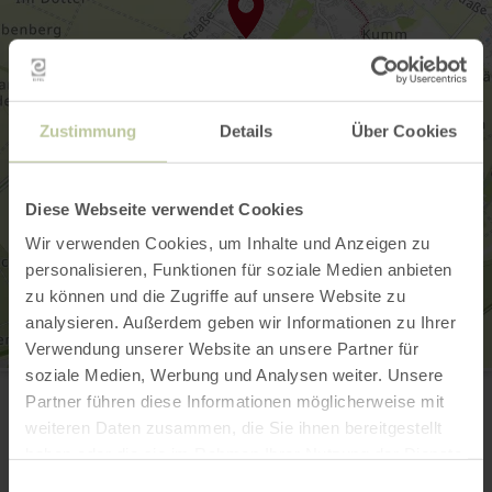
Zustimmung
Details
Über Cookies
Diese Webseite verwendet Cookies
Wir verwenden Cookies, um Inhalte und Anzeigen zu
personalisieren, Funktionen für soziale Medien anbieten
zu können und die Zugriffe auf unsere Website zu
analysieren. Außerdem geben wir Informationen zu Ihrer
Verwendung unserer Website an unsere Partner für
soziale Medien, Werbung und Analysen weiter. Unsere
Luftsportclub Zülpich 1956 e.V.
Udelsgasse 12
Partner führen diese Informationen möglicherweise mit
53909 Zülpich
weiteren Daten zusammen, die Sie ihnen bereitgestellt
(0049)2252 309586
haben oder die sie im Rahmen Ihrer Nutzung der Dienste
Email
gesammelt haben.
Einwilligungsauswahl