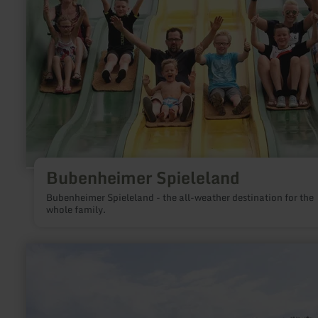
Bubenheimer Spieleland
Bubenheimer Spieleland - the all-weather destination for the
whole family.
learn
more
about:
Naturbadestelle
am
Rurseezentrum