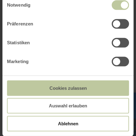
Website
Notwendig
Plan your arrival
Show on map
Präferenzen
Statistiken
This might also be
interesting
Marketing
Cookies zulassen
learn
more
about:
Auswahl erlauben
Laurentiusbad
Daun
Ablehnen