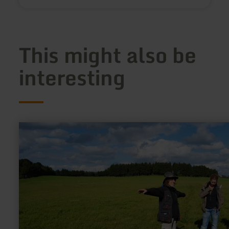
This might also be
interesting
learn
more
about:
Eifelkrimi-
Wanderweg