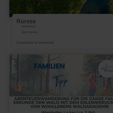
Rursee
Heimbach
Open today
A paradise for everyone.
learn
more
about:
Wohllebens
Waldakademie