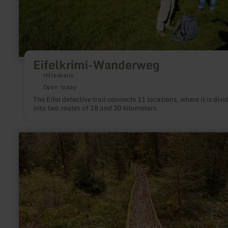
Eifelkrimi-Wanderweg
Hillesheim
Open today
The Eifel detective trail connects 11 locations, where it is divi
into two routes of 18 and 20 kilometers.
learn
more
about:
Naturpark
Nordeifel