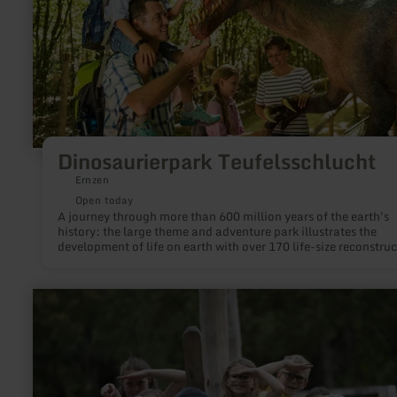
Dinosaurierpark Teufelsschlucht
Ernzen
Open today
A journey through more than 600 million years of the earth's
history: the large theme and adventure park illustrates the
development of life on earth with over 170 life-size reconstru
of extinct species. The scientific fossil preparation offers insi
into current research, the Explorer Camp, activity and play ar
and an exciting audio guide provide visitors young and old wi
learn
knowledge, experience and fun.
more
about:
Erholungspark
Mühlenpark