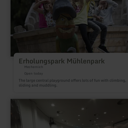
Erholungspark Mühlenpark
Mechernich
Open today
The large central playground offers lots of fun with climbing,
sliding and muddling.
learn
more
about:
Cinema
in
the