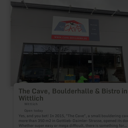
Cave,
Boulderhalle
&amp;
Bistro
in
Wittlich
The Cave, Boulderhalle & Bistro in
Wittlich
Wittlich
Open today
Yes, and you bet! In 2015, "The Cave", a small bouldering cav
more than 350 m2 in Gottlieb-Daimler-Strasse, opened its do
Whether super easy or mega difficult, there is something for