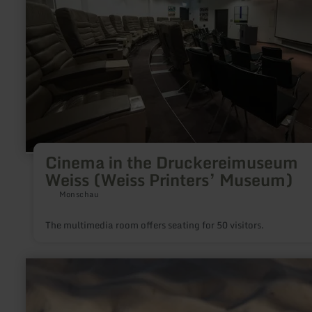
Druckereimuseum
Weiss
(Weiss
Printers’
Museum)
Cinema in the Druckereimuseum
Weiss (Weiss Printers’ Museum)
Monschau
The multimedia room offers seating for 50 visitors.
learn
more
about:
Beachvolleyball
-