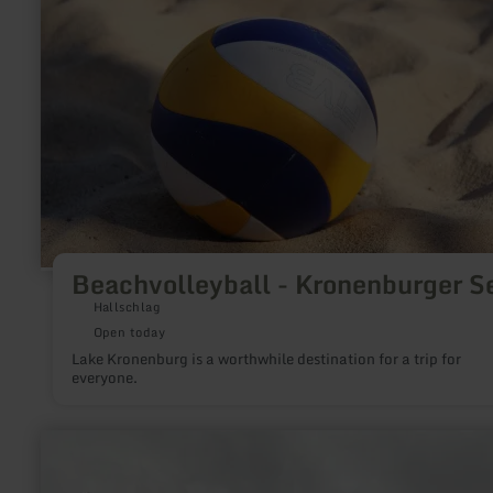
Kronenburger
See
Beachvolleyball - Kronenburger S
Hallschlag
Open today
Lake Kronenburg is a worthwhile destination for a trip for
everyone.
learn
more
about:
The