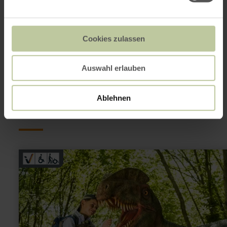
Plan your arrival
Show on map
Cookies zulassen
Auswahl erlauben
This might also be
interesting
Ablehnen
learn
more
about:
Dinosaurierpark
Teufelsschlucht