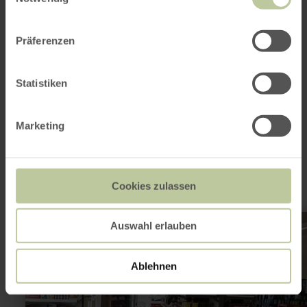
Website
Plan your arrival
Show on map
Präferenzen
Statistiken
This might also be
Marketing
interesting
Cookies zulassen
learn
Auswahl erlauben
more
about:
Neidenbacher
Dorfladen
Ablehnen