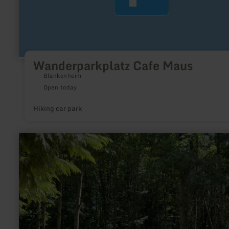
Wanderparkplatz Cafe Maus
Blankenheim
Open today
Hiking car park
learn
more
about:
Wohnmobilstellplatz
Vulkaneifel
-
Landhaus
Eichelseifen