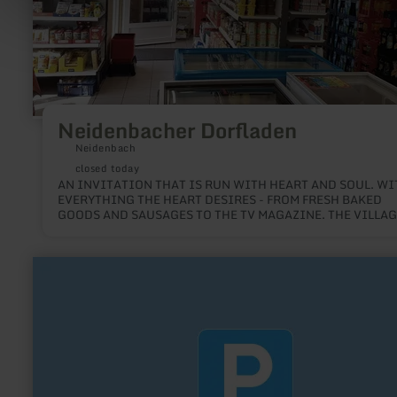
Neidenbacher Dorfladen
Neidenbach
closed today
AN INVITATION THAT IS RUN WITH HEART AND SOUL. WI
EVERYTHING THE HEART DESIRES - FROM FRESH BAKED
GOODS AND SAUSAGES TO THE TV MAGAZINE. THE VILLAG
SHOP IS NOT ONLY THE SPATIAL CENTRE OF THE VILLAGE.
learn
more
about:
Wanderparkplatz
Cafe
Maus