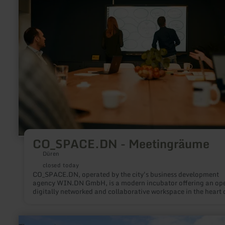
CO_SPACE.DN
-
Meetingräume
CO_SPACE.DN - Meetingräume
Düren
closed today
CO_SPACE.DN, operated by the city's business development
agency WIN.DN GmbH, is a modern incubator offering an op
digitally networked and collaborative workspace in the heart 
Düren's city center. It is the ideal place for founders, entrepr
and start-ups who want to develop sustainable and digital bu
models.
learn