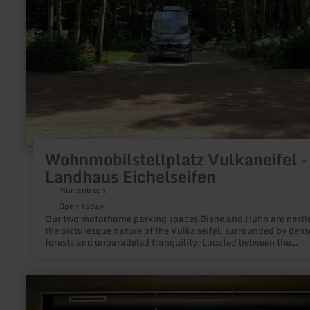
Wohnmobilstellplatz Vulkaneifel -
Landhaus Eichelseifen
Mürlenbach
Open today
Our two motorhome parking spaces Biene and Huhn are nestle
the picturesque nature of the Vulkaneifel, surrounded by dens
forests and unparalleled tranquility. Located between the
charming towns of Bitburg, Gerolstein, and Prüm, our parkin
space is the ideal starting point to explore the beauty of the
surroundings.
learn
more
about: