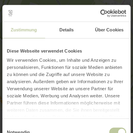
Zustimmung
Details
Über Cookies
Diese Webseite verwendet Cookies
Wir verwenden Cookies, um Inhalte und Anzeigen zu
personalisieren, Funktionen für soziale Medien anbieten
zu können und die Zugriffe auf unsere Website zu
analysieren. Außerdem geben wir Informationen zu Ihrer
Verwendung unserer Website an unsere Partner für
soziale Medien, Werbung und Analysen weiter. Unsere
Partner führen diese Informationen möglicherweise mit
weiteren Daten zusammen, die Sie ihnen bereitgestellt
KG Blau-Weiß Metternich 1956
Rehweg 10
haben oder die sie im Rahmen Ihrer Nutzung der Dienste
53919 Weilerswist-Metternich
gesammelt haben.
Einwilligungsauswahl
Email
Notwendig