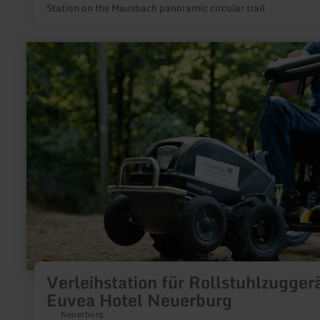
Station on the Mausbach panoramic circular trail
learn
more
about:
Verleihstation
für
Rollstuhlzuggeräte
Euvea
Hotel
Neuerburg
Verleihstation für Rollstuhlzugger
Euvea Hotel Neuerburg
Neuerburg