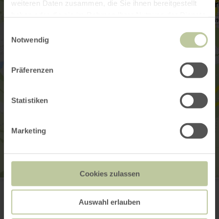
weiteren Daten zusammen, die Sie ihnen bereitgestellt
haben oder die sie im Rahmen Ihrer Nutzung der Dienste
gesammelt haben.
Einwilligungsauswahl
Notwendig
Präferenzen
Statistiken
Marketing
Cookies zulassen
Eifel-Jugendherberge
Kalvarienbergstraße 5
54595 Prüm
Auswahl erlauben
(0049) 6551 2500