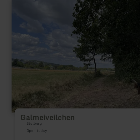
learn
more
about:
Galmeiveilchen
Galmeiveilchen
Stolberg
Open today