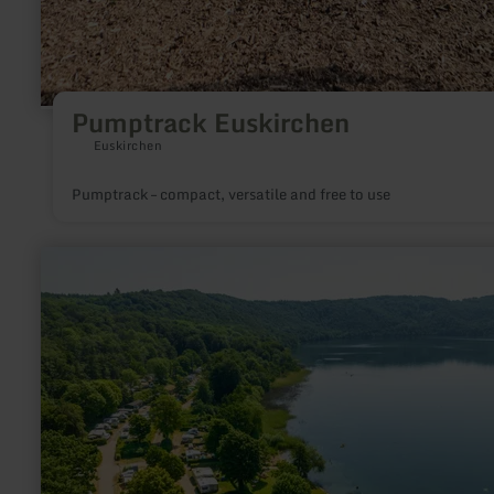
Pumptrack Euskirchen
Euskirchen
Pumptrack – compact, versatile and free to use
learn
more
about:
Minigolf
am
Laacher
See