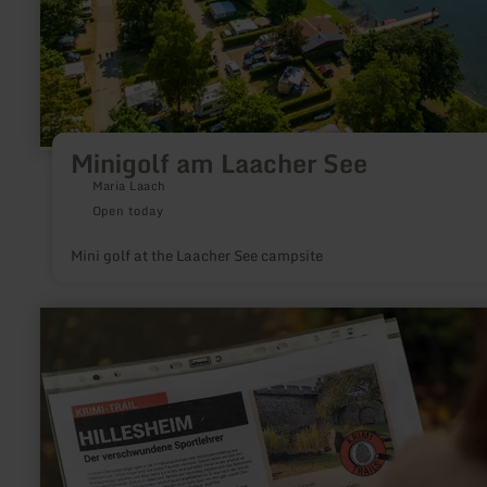
Minigolf am Laacher See
Maria Laach
Open today
Mini golf at the Laacher See campsite
learn
more
about:
Krimi-
Trail