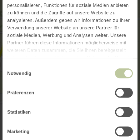
personalisieren, Funktionen für soziale Medien anbieten
zu können und die Zugriffe auf unsere Website zu
analysieren. Außerdem geben wir Informationen zu Ihrer
Verwendung unserer Website an unsere Partner für
soziale Medien, Werbung und Analysen weiter. Unsere
Partner führen diese Informationen möglicherweise mit
weiteren Daten zusammen, die Sie ihnen bereitgestellt
haben oder die sie im Rahmen Ihrer Nutzung der Dienste
gesammelt haben.
Einwilligungsauswahl
Notwendig
Präferenzen
Reitanlage Philippshof
Philippshof 4
Statistiken
54634 Bitburg-Masholder
+49 151 51167316
Email
Marketing
Plan your arrival