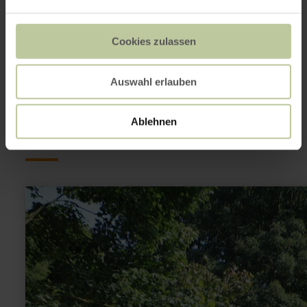
Show on map
Cookies zulassen
This might also be
Auswahl erlauben
interesting
Ablehnen
learn
more
about:
Pumptrack
Euskirchen