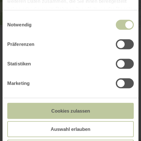
weiteren Daten zusammen, die Sie ihnen bereitgestellt
haben oder die sie im Rahmen Ihrer Nutzung der Dienste
gesammelt haben.
Einwilligungsauswahl
Notwendig
Stadtmodell von Bitburg
Hauptstr. 3
54634 Bitburg
Präferenzen
Website
Plan your arrival
Show on map
Statistiken
Marketing
This might also be
interesting
Cookies zulassen
Auswahl erlauben