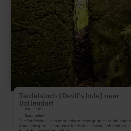
Teufelsloch (Devil's hole) near
Bollendorf
Bollendorf
Open today
The Teufelsloch is an impressive narrow gorge near Bollendorf
Above the gorge, a staircase leads to a viewing point with a
beautiful view of Bollendorf.