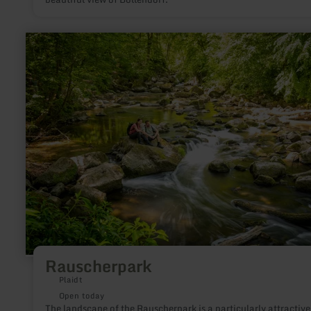
learn
more
about:
Rauscherpark
Rauscherpark
Plaidt
Open today
The landscape of the Rauscherpark is a particularly attractive