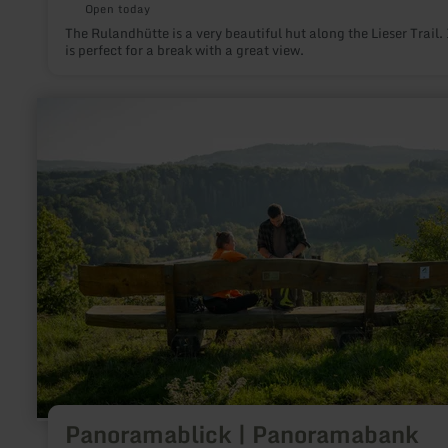
Open today
The Rulandhütte is a very beautiful hut along the Lieser Trail. 
is perfect for a break with a great view.
learn
more
about:
Panoramablick
|
Panoramabank
Müsch
Panoramablick | Panoramabank