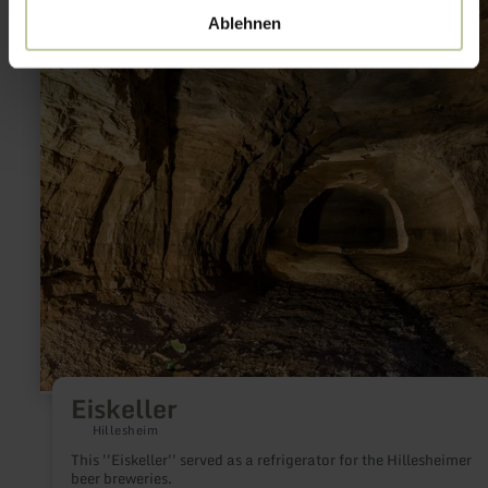
learn
Ablehnen
more
about:
Eiskeller
Eiskeller
Hillesheim
This ''Eiskeller'' served as a refrigerator for the Hillesheimer
beer breweries.