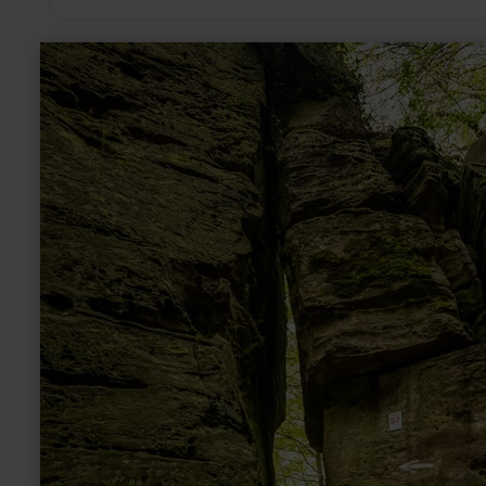
learn
more
about:
Teufelsloch
(Devil's
hole)
near
Bollendorf