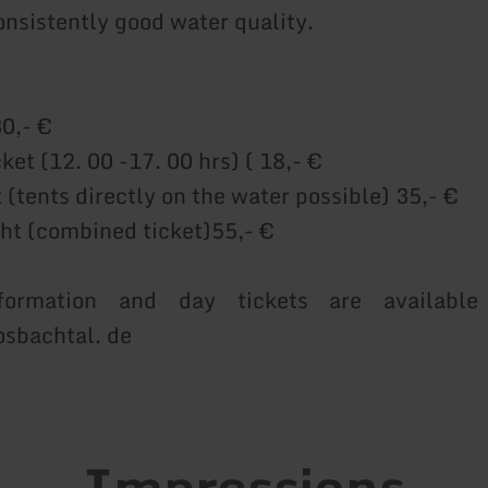
onsistently good water quality.
30,- €
ket (12. 00 -17. 00 hrs) ( 18,- €
 (tents directly on the water possible) 35,- €
ht (combined ticket)55,- €
nformation and day tickets are availabl
sbachtal. de
Impressions