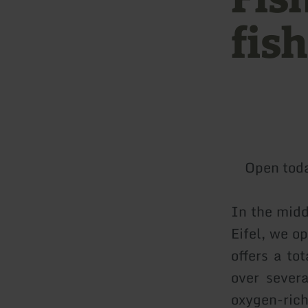
fis
Open tod
In the midd
Eifel, we o
offers a to
over severa
oxygen-rich