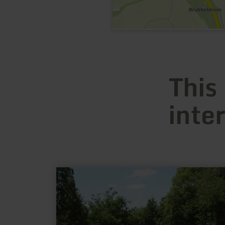
This
inte
learn
more
about:
Angeln
im
Silberquellchen
(Angelteich)