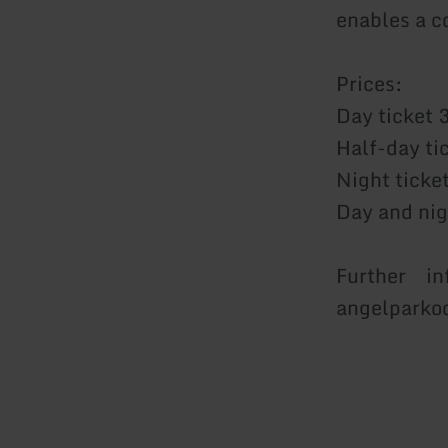
enables a c
Prices:
Day ticket 
Half-day tic
Night ticket
Day and nig
Further i
angelparkoo