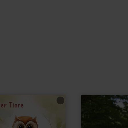
learn
more
about:
Kanu
fahren
mit
Kanu