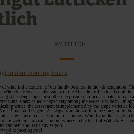
tlich
WITTLICH
ay
Further opening hours
y of wine is the concern of our family business in the 4th generation. T
e Wittlicher Senke - a side valley of the Moselle - offers ideal conditio
ring slate steep slopes in southern exposure produce aromatic, unique 
cher wine is also called a "speciality among the Moselle wines". On ap
Riesling wines, the assortment is supplemented by the grape varieties Ke
 Noir Blauer and Regent. All steps from the work in the vineyard to the 
ands, as well as direct sales to our customers. Would you like to get to
u are welcome to visit us in our winery in the heart of Wittlich. Feel c
ine cabinet" and let us advise you!
orward to meeting you!