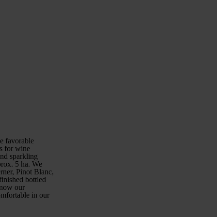
he favorable
ns for wine
and sparkling
prox. 5 ha. We
rner, Pinot Blanc,
finished bottled
 know our
omfortable in our