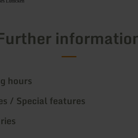
es Lütticken
Further informatio
g hours
s / Special features
ries