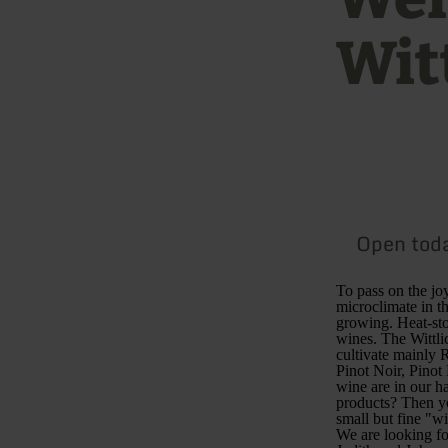
Wit
Open tod
To pass on the jo
microclimate in th
growing. Heat-sto
wines. The Wittli
cultivate mainly 
Pinot Noir, Pinot
wine are in our h
products? Then yo
small but fine "w
We are looking f