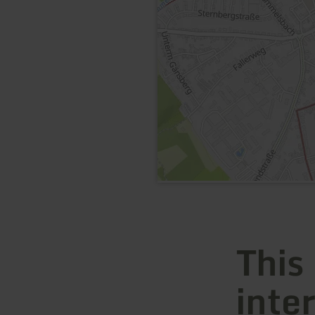
This
inte