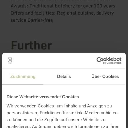
Awards: Traditional butchery for over 100 years
Offers and facilities: Regional cuisine, delivery
service Barrier-free
Further
information
Zustimmung
Details
Über Cookies
Opening hours
Diese Webseite verwendet Cookies
Features / Special features
Wir verwenden Cookies, um Inhalte und Anzeigen zu
personalisieren, Funktionen für soziale Medien anbieten
Categories
zu können und die Zugriffe auf unsere Website zu
analysieren. Außerdem geben wir Informationen zu Ihrer