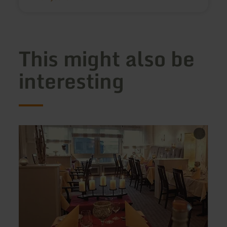
This might also be
interesting
learn
learn
more
more
about:
about
Restaurant
Nohn
Rosenflora
-
Café
Nohn
Mühl