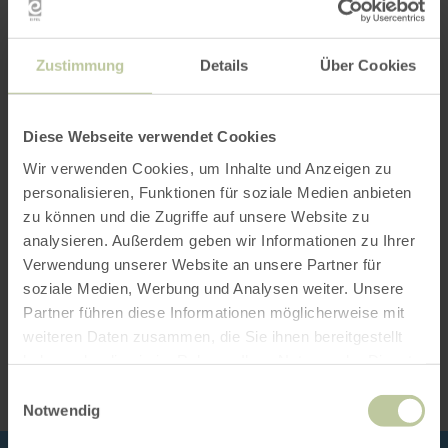
Zustimmung
Details
Über Cookies
Opening hours
Features / Special features
Diese Webseite verwendet Cookies
Wir verwenden Cookies, um Inhalte und Anzeigen zu
Categories
personalisieren, Funktionen für soziale Medien anbieten
zu können und die Zugriffe auf unsere Website zu
Seating capacity
analysieren. Außerdem geben wir Informationen zu Ihrer
Verwendung unserer Website an unsere Partner für
soziale Medien, Werbung und Analysen weiter. Unsere
Partner führen diese Informationen möglicherweise mit
Impressions
weiteren Daten zusammen, die Sie ihnen bereitgestellt
haben oder die sie im Rahmen Ihrer Nutzung der Dienste
gesammelt haben.
Einwilligungsauswahl
Notwendig