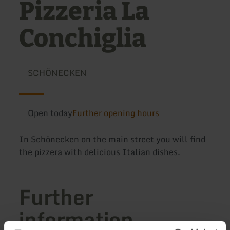
Pizzeria La
Conchiglia
SCHÖNECKEN
Open today
Further opening hours
In Schönecken on the main street you will find
the pizzera with delicious Italian dishes.
Further
information