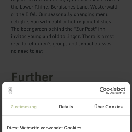
the Lower Rhine, Bergisches Land, Westerwald
or the Eifel. Our seasonally changing menu
delights you with cold or hot regional dishes.
The beer garden behind the "Zur Post" inn
invites young and old to linger. There is a rest
area for children's groups and school classes -
no need to eat!
Further
information
Zustimmung
Details
Über Cookies
Opening hours
Diese Webseite verwendet Cookies