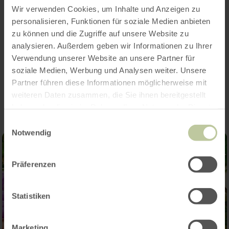
Features / Special features
Wir verwenden Cookies, um Inhalte und Anzeigen zu
personalisieren, Funktionen für soziale Medien anbieten
Categories
zu können und die Zugriffe auf unsere Website zu
analysieren. Außerdem geben wir Informationen zu Ihrer
Verwendung unserer Website an unsere Partner für
soziale Medien, Werbung und Analysen weiter. Unsere
Impressions
Partner führen diese Informationen möglicherweise mit
weiteren Daten zusammen, die Sie ihnen bereitgestellt
haben oder die sie im Rahmen Ihrer Nutzung der Dienste
gesammelt haben.
Einwilligungsauswahl
Notwendig
Präferenzen
Statistiken
Marketing