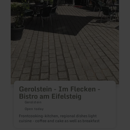
O
B
s
l
a
Gerolstein - Im Flecken -
Bistro am Eifelsteig
Gerolstein
Open today
Frontcooking-kitchen, regional dishes light
cuisine - coffee and cake as well as breakfast