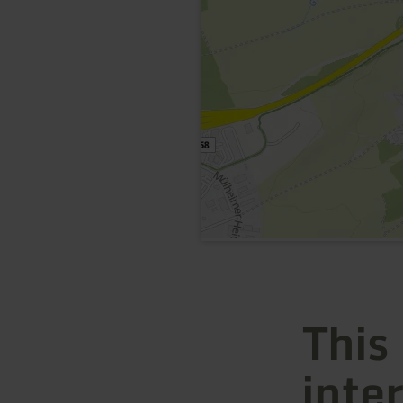
This
inte