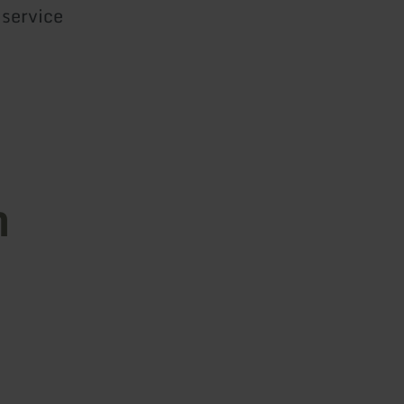
 service
n