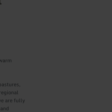
 warm
pastures,
regional
e are fully
 and