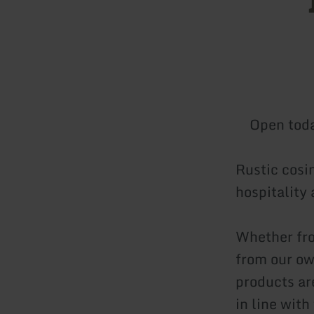
Open tod
Rustic cosi
hospitality 
Whether fro
from our ow
products are
in line with