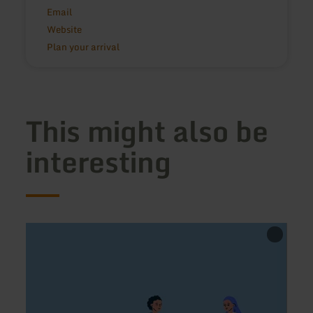
Email
Website
Plan your arrival
This might also be
interesting
learn
learn
more
more
about:
about
Pizzeria
Asia
La
Wok
Gondola
Wittli