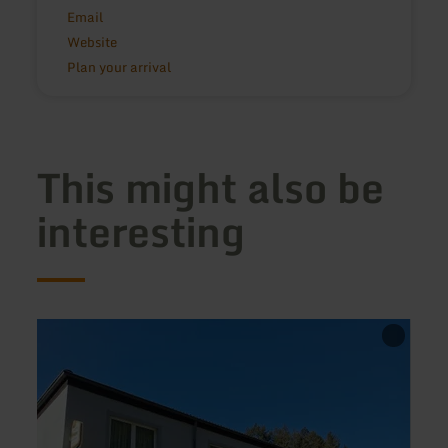
Email
Website
Plan your arrival
This might also be
interesting
learn
learn
more
more
about:
about
Restaurant
Flame
Schloss
-
Hotel
Burge
Neuerburg
&amp
Steak