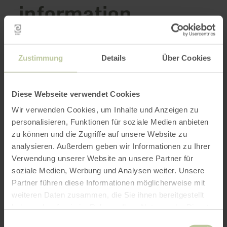
information
Zustimmung
Details
Über Cookies
Opening hours
Features / Special features
Diese Webseite verwendet Cookies
Wir verwenden Cookies, um Inhalte und Anzeigen zu
Categories
personalisieren, Funktionen für soziale Medien anbieten
zu können und die Zugriffe auf unsere Website zu
Seating capacity
analysieren. Außerdem geben wir Informationen zu Ihrer
Verwendung unserer Website an unsere Partner für
soziale Medien, Werbung und Analysen weiter. Unsere
Partner führen diese Informationen möglicherweise mit
Impressions
weiteren Daten zusammen, die Sie ihnen bereitgestellt
haben oder die sie im Rahmen Ihrer Nutzung der Dienste
gesammelt haben.
Einwilligungsauswahl