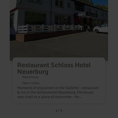
Restaurant Schloss Hotel
Neuerburg
Neuerburg
L
Open today
e
Moments of enjoyment in the Südeifel – restaurant
F
& inn in the Schlosshotel Neuerburg.The house
f
sees itself as a place of encounter – for
vacationers, travelers, and locals alike. Eat well.
Sit together comfortably. Taste the Eifel.
Experience the restaurant and dining area in the
1
/
5
Schlosshotel Neuerburg – and enjoy a break that