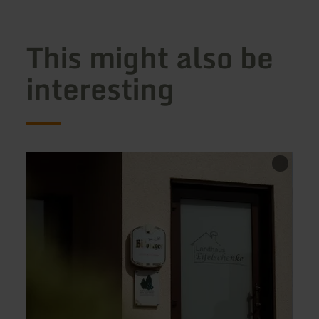
This might also be
interesting
learn
learn
more
more
about:
about
Landhaus
Pizzer
Eifelschenke
"Bei
in
Gino
Arft