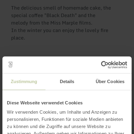
The delicious smell of homemade cake, the
special coffee "Black Death" and the
melody from the Miss Marple films.
In the winter you can enjoy the lovely fire
place.
Further
information
Zustimmung
Details
Über Cookies
Diese Webseite verwendet Cookies
Opening hours
Wir verwenden Cookies, um Inhalte und Anzeigen zu
personalisieren, Funktionen für soziale Medien anbieten
Features / Special features
zu können und die Zugriffe auf unsere Website zu
analysieren. Außerdem geben wir Informationen zu Ihrer