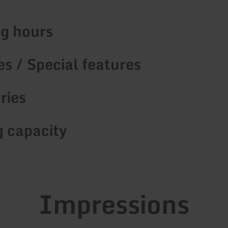
g hours
s / Special features
ries
g capacity
Impressions