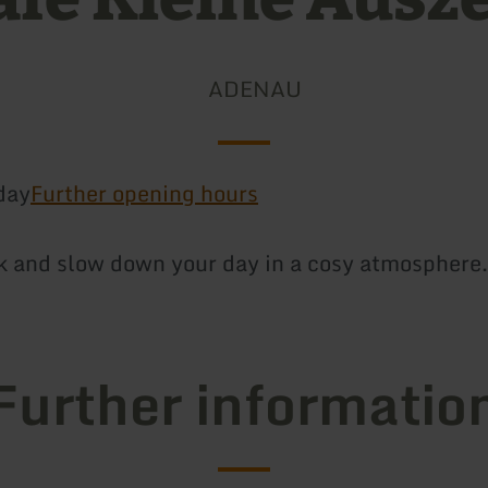
ADENAU
day
Further opening hours
k and slow down your day in a cosy atmosphere.
Further informatio