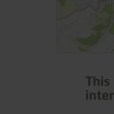
This
inte