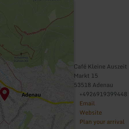
Café Kleine Auszeit
Markt 15
53518 Adenau
+4926919399448
Email
Website
Plan your arrival