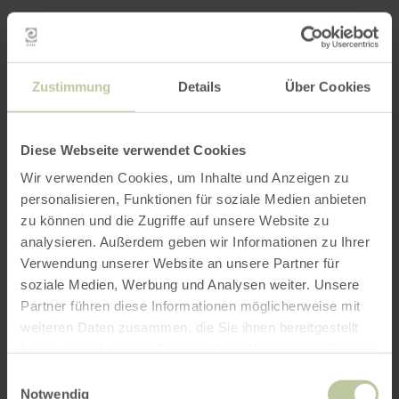
Further
information
Zustimmung
Details
Über Cookies
Diese Webseite verwendet Cookies
Opening hours
Wir verwenden Cookies, um Inhalte und Anzeigen zu
personalisieren, Funktionen für soziale Medien anbieten
Features / Special features
zu können und die Zugriffe auf unsere Website zu
analysieren. Außerdem geben wir Informationen zu Ihrer
Categories
Verwendung unserer Website an unsere Partner für
soziale Medien, Werbung und Analysen weiter. Unsere
Partner führen diese Informationen möglicherweise mit
weiteren Daten zusammen, die Sie ihnen bereitgestellt
Impressions
haben oder die sie im Rahmen Ihrer Nutzung der Dienste
gesammelt haben.
Einwilligungsauswahl
Notwendig