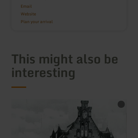
Email
Website
Plan your arrival
This might also be
interesting
learn
learn
more
more
about:
about
Köstliches
Resta
Amt
Rocka