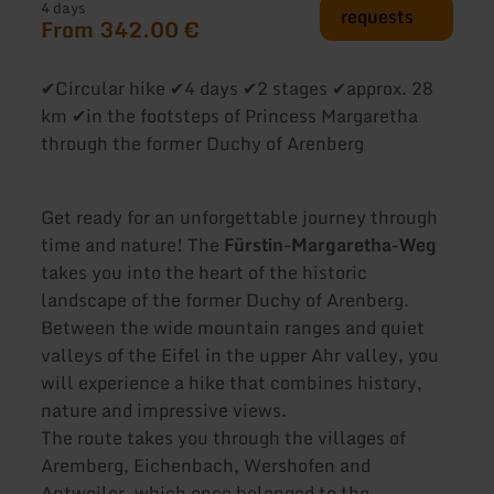
4 days
requests
From 342.00 €
✔Circular hike ✔4 days ✔2 stages ✔approx. 28
km ✔in the footsteps of Princess Margaretha
through the former Duchy of Arenberg
Get ready for an unforgettable journey through
time and nature! The
Fürstin-Margaretha-Weg
takes you into the heart of the historic
landscape of the former Duchy of Arenberg.
Between the wide mountain ranges and quiet
valleys of the Eifel in the upper Ahr valley, you
will experience a hike that combines history,
nature and impressive views.
The route takes you through the villages of
Aremberg, Eichenbach, Wershofen and
Antweiler, which once belonged to the