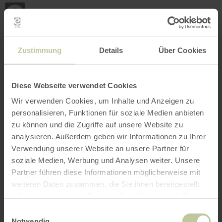
Back
Skip to main content
Skip to search
Skip to main navigation
Skip to footer
to
home
page
BOOK
SEARCH
MENU
The leisure activities listed below have been
Zustimmung
Details
Über Cookies
posted on the Regiondo booking platform by the
provider Naturpark Nordeifel e.V.. The provider
Naturpark Nordeifel e.V. is solely responsible
Diese Webseite verwendet Cookies
for the content.
Wir verwenden Cookies, um Inhalte und Anzeigen zu
personalisieren, Funktionen für soziale Medien anbieten
zu können und die Zugriffe auf unsere Website zu
analysieren. Außerdem geben wir Informationen zu Ihrer
Verwendung unserer Website an unsere Partner für
soziale Medien, Werbung und Analysen weiter. Unsere
Partner führen diese Informationen möglicherweise mit
weiteren Daten zusammen, die Sie ihnen bereitgestellt
haben oder die sie im Rahmen Ihrer Nutzung der Dienste
gesammelt haben.
Einwilligungsauswahl
Notwendig