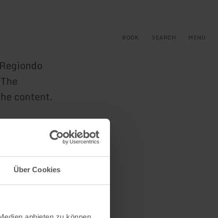
BOOK
SEARCH
MENU
e Regiondo
 The
the content.
Über Cookies
 Medien anbieten zu können