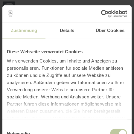
Back
Skip to main content
Skip to search
Skip to main navigation
Skip to footer
to
home
page
BOOK
SEARCH
MENU
The leisure activities listed below have been
Zustimmung
Details
Über Cookies
posted on the Regiondo booking platform by the
provider Naturpark Nordeifel e.V.. The provider
Naturpark Nordeifel e.V. is solely responsible
Diese Webseite verwendet Cookies
for the content.
Wir verwenden Cookies, um Inhalte und Anzeigen zu
personalisieren, Funktionen für soziale Medien anbieten
zu können und die Zugriffe auf unsere Website zu
analysieren. Außerdem geben wir Informationen zu Ihrer
Verwendung unserer Website an unsere Partner für
soziale Medien, Werbung und Analysen weiter. Unsere
Partner führen diese Informationen möglicherweise mit
weiteren Daten zusammen, die Sie ihnen bereitgestellt
haben oder die sie im Rahmen Ihrer Nutzung der Dienste
gesammelt haben.
Einwilligungsauswahl
Notwendig