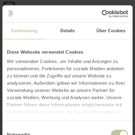
Back
Skip to main content
Skip to search
Skip to main navigation
Skip to footer
to
home
page
BOOK
SEARCH
MENU
The leisure activities listed below have been
Zustimmung
Details
Über Cookies
posted on the Regiondo booking platform by the
provider Rureifel Tourismus GmbH. The provider
Rureifel Tourismus GmbH is solely responsible
Diese Webseite verwendet Cookies
for the content.
Wir verwenden Cookies, um Inhalte und Anzeigen zu
personalisieren, Funktionen für soziale Medien anbieten
zu können und die Zugriffe auf unsere Website zu
analysieren. Außerdem geben wir Informationen zu Ihrer
Verwendung unserer Website an unsere Partner für
soziale Medien, Werbung und Analysen weiter. Unsere
Partner führen diese Informationen möglicherweise mit
weiteren Daten zusammen, die Sie ihnen bereitgestellt
haben oder die sie im Rahmen Ihrer Nutzung der Dienste
gesammelt haben.
Einwilligungsauswahl
Notwendig