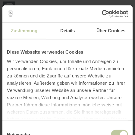
Back
Skip to main content
Skip to search
Skip to main navigation
Skip to footer
to
home
page
BOOK
SEARCH
MENU
The leisure activities listed below have been
Zustimmung
Details
Über Cookies
posted on the Regiondo booking platform by the
provider Rureifel Tourismus GmbH. The provider
Rureifel Tourismus GmbH is solely responsible
Diese Webseite verwendet Cookies
for the content.
Wir verwenden Cookies, um Inhalte und Anzeigen zu
personalisieren, Funktionen für soziale Medien anbieten
zu können und die Zugriffe auf unsere Website zu
analysieren. Außerdem geben wir Informationen zu Ihrer
Verwendung unserer Website an unsere Partner für
soziale Medien, Werbung und Analysen weiter. Unsere
Partner führen diese Informationen möglicherweise mit
weiteren Daten zusammen, die Sie ihnen bereitgestellt
haben oder die sie im Rahmen Ihrer Nutzung der Dienste
gesammelt haben.
Einwilligungsauswahl
Notwendig