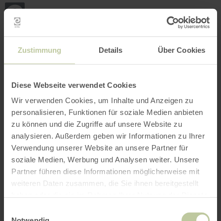
Back
Skip to main content
Skip to search
Skip to main navigation
Skip to footer
to
home
page
BOOK
SEARCH
MENU
The leisure activities listed below have been
Zustimmung
Details
Über Cookies
posted on the Regiondo booking platform by the
provider Rureifel Tourismus GmbH. The provider
Rureifel Tourismus GmbH is solely responsible
Diese Webseite verwendet Cookies
for the content.
Wir verwenden Cookies, um Inhalte und Anzeigen zu
personalisieren, Funktionen für soziale Medien anbieten
zu können und die Zugriffe auf unsere Website zu
analysieren. Außerdem geben wir Informationen zu Ihrer
Verwendung unserer Website an unsere Partner für
soziale Medien, Werbung und Analysen weiter. Unsere
Partner führen diese Informationen möglicherweise mit
weiteren Daten zusammen, die Sie ihnen bereitgestellt
haben oder die sie im Rahmen Ihrer Nutzung der Dienste
gesammelt haben.
Einwilligungsauswahl
Notwendig